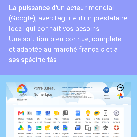
La puissance d'un acteur mondial
(Google), avec l'agilité d'un prestataire
local qui connaît vos besoins
Une solution bien connue, complète
et adaptée au marché français et à
ses spécificités