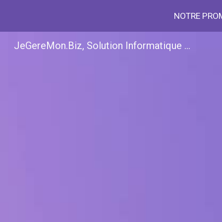
NOTRE PROME
Sk
JeGereMon.Biz, Solution Informatique et IA pour l'Entreprise, TPE PME PMI sur Strasbourg, Bas-Rhin 67, Alsace et GrandEst - Rend l'informatique facile et réduit les coûts - Migration, Externalisation et Hébergement Cloud - Partenaire Revendeur Google Workspace avec Support Premium