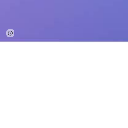
Page
Report abuse
updated
Notre promess