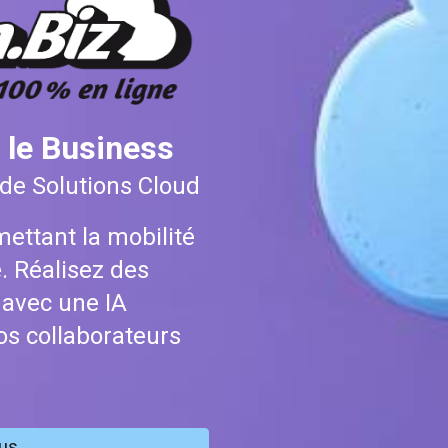
 le Business
de Solutions Cloud
mettant la
mobilité
é. Réalisez des
e avec
une
IA
os collaborateurs
us