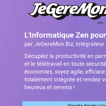
L'
Informatique Zen pour
par JeGereMon.Biz, Intégrateur 
Décuplez la productivité en per
et le télétravail en toute sécurit
économies, soyez agile, efficac
totalement int
égrée
et rendez v
heureux et sereins !
Prendre Rendez-Vo