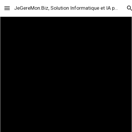
JeGereMon.Biz, Solution Informatique et IA pour l'Entreprise, TPE PME PMI sur Strasbourg, Bas-Rhin 67, Alsace et GrandEst - Rend l'informatique facile et réduit les coûts - Migration, Externalisation et Hébergement Cloud - Partenaire Revendeur Google Workspace avec Support Premium
Skip to main content
Skip to navigation